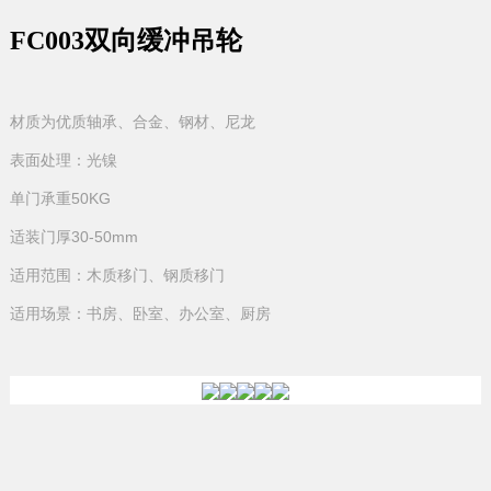
FC003双向缓冲吊轮
材质为优质轴承、合金、钢材、尼龙
表面处理：光镍
单门承重50KG
适装门厚30-50mm
适用范围：木质移门、钢质移门