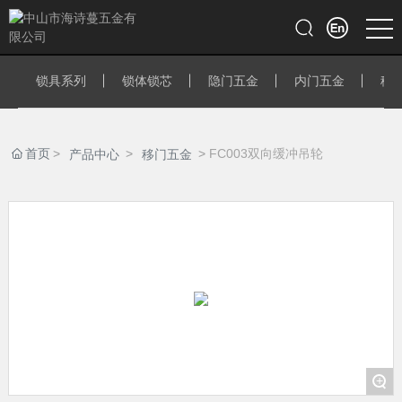
锁具系列
锁体锁芯
隐门五金
内门五金
移
首页
FC003双向缓冲吊轮
产品中心
移门五金
+