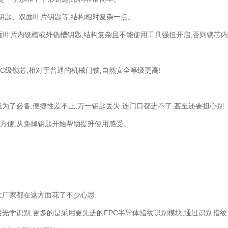
钥匙、双面叶片钥匙等,结构相对复杂一点。
单面叶片内铣槽或外铣槽钥匙,结构复杂且不能使用工具强扭开启,否则锁芯内
C级锁芯,相对于普通的机械门锁,自然安全等级更高!
为了必备,便捷性差不止,万一钥匙丢失,连门口都进不了,甚至还要担心别
方便,从免掉钥匙开始帮助提升使用感受。
大厂家都在这方面花了不少心思:
用光学识别,更多的是采用更先进的FPC半导体指纹识别模块,通过识别指纹