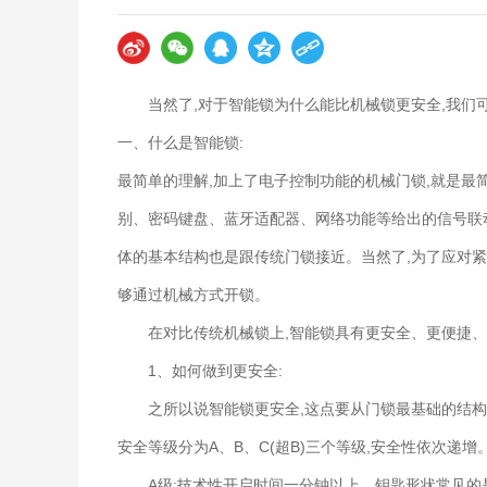
了，为了应对紧急情况导致的电子结构
锁。 在对比传统机械锁上，智能锁具有更安全、更便捷、更智能的特点。 1、如何做到更安全： 之所以说智能
锁更安全，这点要从门锁最基础的结构：锁
芯的安全等级分为A、B、C（超B）三个等级，安全性依次递增。
当然了,对于智能锁为什么能比机械锁更安全,我们
常见的是一字形和十字形钥匙，结构非
双面叶片钥匙等，结构相对复杂一点。
一、什么是智能锁:
外铣槽钥匙，结构复杂且不能使用工具
最简单的理解,加上了电子控制功能的机械门锁,就是最
目前的智能锁，大品牌产品都是标配安
2、如何做到更便捷： 传统的普通门锁，开锁方式只有钥匙一种，所以钥匙成为了必备，便捷性差不止，万一钥
别、密码键盘、蓝牙适配器、网络功能等给出的信号联
匙丢失，连门口都进不了，甚至还要担
掉钥匙开始帮助提升使用感受。 目前主流的智能锁开锁方式： 常见的智能锁开锁方式 智能锁最大的优势之一，
体的基本结构也是跟传统门锁接近。当然了,为了应对紧
就是采用生物识别开锁，所以各大厂家都在这方面花了不少心思
够通过机械方式开锁。
经很少使用光学识别，更多的是采用更
提高了识别的成功率和杜绝非活体指纹
在对比传统机械锁上,智能锁具有更安全、更便捷
D人脸识别功能。通过目差摄像头识别
物依然能成功识别，而且有效防止平面
1、如何做到更安全:
到智能锁上的生物识别技术，解决了指
之所以说智能锁更安全,这点要从门锁最基础的结构:锁
孩用户，往往他们的指纹比较浅或者表
纹状态的影响，安全性和识别率都很高。 3、如何做到更智能： 
安全等级分为A、B、C(超B)三个等级,安全性依次递增
过联网搭配APP，可以实现防撬告警
不同品牌的智能家居产品实现家庭智能
A级:技术性开启时间一分钟以上。钥匙形状常见的