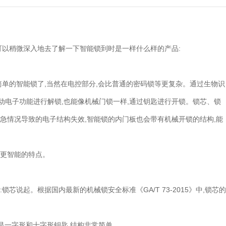
失效，智能锁的内门板也会带有机械开锁的结构，能够通过机械方式开
芯说起。根据国内最新的机械锁安全标准《GA/T 73-2015》中，锁
 A级：技术性开启时间一分钟以上。钥匙形状
可以稍微深入地去了解一下智能锁到时是一样什么样的产品:
常简单。 B级：技术性开启时间五分钟以上。钥匙形状有单排月牙钥匙、
 C级：技术性开启时间必须大于270分钟。钥匙形状为单面叶片内铣槽或
强扭开启，否则锁芯内部会自爆锁死，无法开启，从而保护不被开锁。
简单的智能锁了,当然在电控部分,会比普通的密码锁等更复杂。通过生物识
全等级最高的C级锁芯，相对于普通的机械门锁，自然安全等级更高！
动电子功能进行解锁,也能像机械门锁一样,通过钥匙进行开锁。锁芯、锁
心别人捡了导致安全隐患。具备多种开锁方式的智能锁，简单方便，从免
急情况导致的电子结构失效,智能锁的内门板也会带有机械开锁的结构,能
： 指纹识别：目前最成熟的方案，主流品牌已
先进的FPC半导体指纹识别模块，通过识别指纹表面凹凸面电容差信息，
开锁的可能。 人脸识别：作为这几年新流行的识别方式，现在也升级到3
、更智能的特点。
立体的脸部特征进行解锁，这种立体识别，就算化了妆或者佩戴眼镜等饰
人脸信息（如照片或者视频等）进行破解。 指静脉识别：是近年来下放
纹识别时，由于指纹状态不佳而导致识别率很低的情况。特别是老人和小
芯说起。根据国内最新的机械锁安全标准《GA/T 73-2015》中,锁芯的
皮受损不好，而指静脉识别通过识别指尖内静脉血管的排布，能够不受指
智能锁的智能体验，远不止多种的开锁方式。通
。
、密码试错告警、门前监测、远程开锁等功能。通过智能锁联网，也能搭配
化系统组建，在智能化感受上，体验感远超于机械门锁。
是一字形和十字形钥匙,结构非常简单。