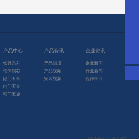
17707600199
18948895498
13322906513
产品中心
产品资讯
企业资讯
3658425287@qq.com
锁具系列
产品画册
企业新闻
锁体锁芯
产品视频
行业新闻
隐门五金
安装视频
合作企业
内门五金
移门五金
粤ICP备2023146409号