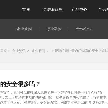
首 页
走进海诗蔓
产品中心
产品
企业简介
锁具系列
产品
企业新闻
行业新闻
合作企业
品牌历程
锁体锁芯
产品
荣誉殿堂
隐门五金
安装
专利证书
内门五金
首页
智能门锁比普通门锁真的安全很多
企业资讯
企业新闻
走进工厂
移门五金
真的安全很多吗？
更安全，我们可以稍微深入地去了解一下智能锁到时是一样什么样的产
理解，加上了电子控制功能的机械门锁，就是最简单的智能锁了，当然在电
通过生物识别、密码键盘、蓝牙适配器、网络功能等给出的信号联动电子
通过钥匙进行开锁。锁芯、锁体的基本结构也是跟传统门锁接近。当然