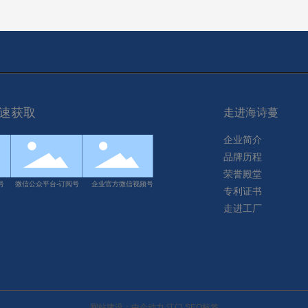
速获取
走进海诗蔓
企业简介
品牌历程
荣誉殿堂
号
微信公众平台-订阅号
企业官方微信视频号
专利证书
走进工厂
网站建设：
中企动力
江门
SEO标签